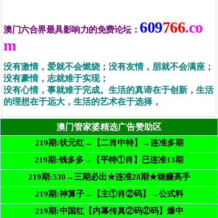
609
766
.co
澳门六合界最具影响力的免费论坛：
m
没有激情，爱就不会燃烧；没有友情，朋就不会满座；
没有豪情，志就难于实现；
没有心情，事就难于完成。生活的真谛在于创新，生活
的理想在于远大，生活的艺术在于选择，