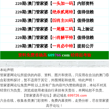
本站声明
管家婆网论坛所提供的内容、资料、图片和资讯，只应用在合法的澳门⑥
合彩资料探讨，暂不适用于其它，外围博彩和使用。特此声明！
管家婆网论坛免责声明:以上所有广告内容均为赞助商提供，本站不对其
经营行为负责。浏览或使用者须自行承担有关责任，本网站恕不负责。
【管家婆高手论坛】易记域名:
699726.com
六合在线，收集各类澳门彩资料，免费内幕资料，走势分析，尽在管家婆
高手论坛！