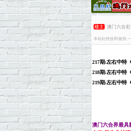
楼主
澳门六合彩
本站杜绝改料做假,
217期:左右中特
218期:左右中特
219期:左右中特
澳门六合界最具