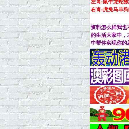
左肖:鼠牛龙蛇
右肖:虎兔马羊
资料怎么样我也
的生活大家中，
中帮你实现你的